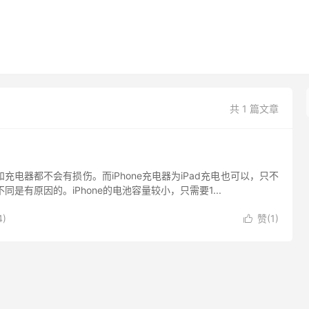
共 1 篇文章
ne和充电器都不会有损伤。而iPhone充电器为iPad充电也可以，只不
不同是有原因的。iPhone的电池容量较小，只需要1...
4)
赞(
1
)
