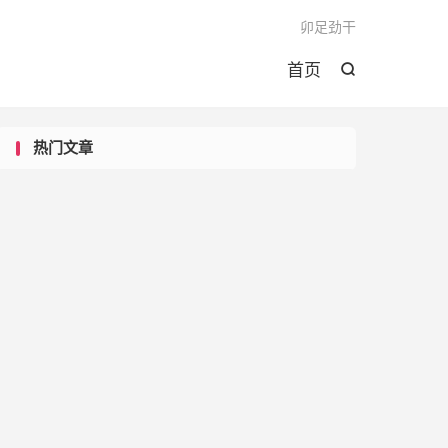

卯足劲干
首页

热门文章