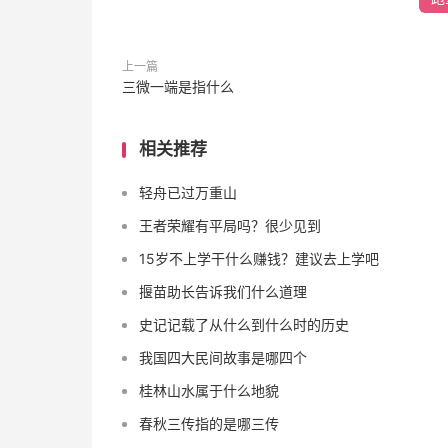
上一篇
三微一端是指什么
相关推荐
轻舟已过万重山
王者荣耀有平局吗？很少见到
15岁不上学干什么赚钱？建议去上学吧
揠苗助长告诉我们什么道理
史记记载了从什么到什么时的历史
我国四大民间故事是哪四个
桂林山水属于什么地貌
春秋三传指的是哪三传