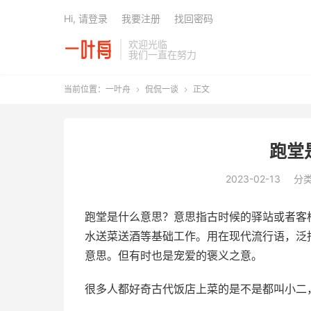
Hi, 请登录
我要注册
找回密码
欢迎光临
我们一直在努力
当前位置：
一叶舟
侃侃一谈
正文


跑堂
2023-02-13
分
跑堂是什么意思？意思指古时候的驿站或者客
水送菜送酒等基础工作。用在现代流行语，泛
意思。但有时也是宠爱的褒义之意。
很多人都好奇古代饭店上菜的是不是都叫小二