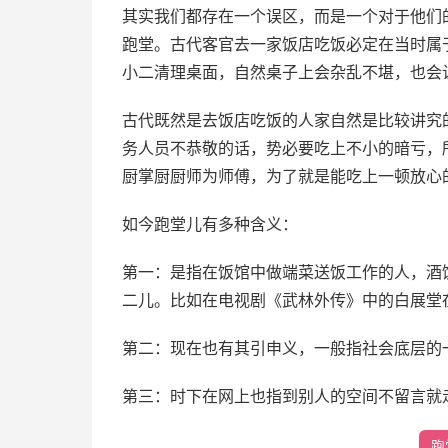
其实我们都存在一个误区，而是一个对于他们
跑堂。古代客官去一家饭店吃饭必定在当时属
小二清理桌面，自然桌子上会杂乱不堪，也会
古代既然是去饭店吃饭的人家自然是比较讲究
务人员不恭敬的话，势必要吃上不小的暗亏，
厨掌厨厨师为师傅，为了就是能吃上一顿放心
如今跑堂儿有多种含义：
第一：是指在饭馆中做端菜送饭工作的人，酒
二儿。比如在电视剧《武林外传》中的白展堂
第二：现在也有其引申义，一般指社会底层的一
第三：时下在网上也指到别人的空间不留言就走
跑