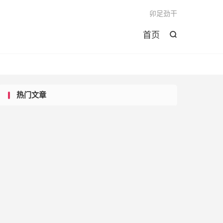

卯足劲干
首页

热门文章