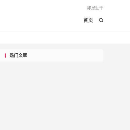

卯足劲干
首页

热门文章