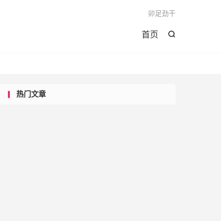

卯足劲干
首页

热门文章