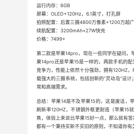
运行内存：6GB
屏幕：OLED+120Hz，6.1英寸，打孔屏
拍照配置：后置三摄4800万像素+1200万超广
续航配置：3200mAh+27W快充
价格：7499+
第二款是苹果14pro，现在一些同学在疑问，
果14pro还是苹果15是一样的，两款手机的配置
竞争力，性能上依然十分强劲，拥有120HZ，P
载强大的三摄系统，包括创新的“灵动岛”设
常和高端需求。
总结：苹果14是不及苹果15的，这是废话，苹果
刷新率120HZ，不锈钢外框更耐造（苹果15
焦，体验上来说比苹果15好一点，那么就有答案
都有一个秉持买新不买旧的原则，不知道你有