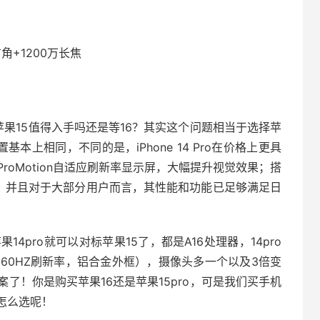
角+1200万长焦
苹果15值得入手吗还是等16？其实这个问题相当于选择苹
基本上相同，不同的是，iPhone 14 Pro在价格上更具
roMotion自适应刷新率显示屏，大幅提升视觉效果；搭
计；并且对于大部分用户而言，其性能和功能已足够满足日
14pro就可以对标苹果15了，都是A16处理器，14pro
就60HZ刷新率，铝合金外框），摄像头多一个以及3倍变
了！你是购买苹果16还是苹果15pro，可是我们买手机
怎么选呢！