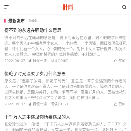


最新发布
第6页
得不到的永远在骚动什么意思
得不到的永远在骚动的意思是：得不到永远在心里，时不时的拿出来想
念。每个男人心中都有两个女人，一个纯情，一个风骚，而红玫瑰象征风
骚；怀中拥着一个女人，心中期待另一个。对怀中女人有所愧疚，对另个
女人无限想念。 尝试用替代的方式转移感情，不料却是...
2022-09-07
侃侃一谈
阅读(1049)
赞(
0
)


惊艳了时光温柔了岁月什么意思
原文是：“温柔了岁月，惊艳了时光”，意思是一辈子会遇到两个难忘的
人，一个是你喜欢而不得人，一个是对你倍加珍惜的人，惊艳时光的人，
之所以惊艳，是因为美好、心动、求而不得；温柔岁月的人，因被惊艳时
光之人的求而不得经验而学会了珍惜，我们在爱别人被...
2022-09-07
侃侃一谈
阅读(1137)
赞(
0
)


于千万人之中遇见你所要遇见的人
张爱玲说过的一段话： “于千万人之中遇见你所要遇见的人，于千万年之
中，时间的无涯的荒野里，没有早一步，也没有晚一步，刚巧赶上了。”