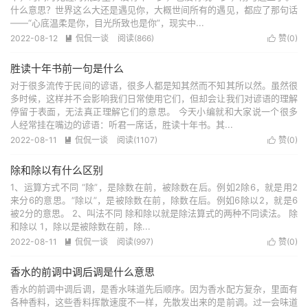
什么意思？世界这么大还是遇见你，大概世间所有的遇见，都应了那句话
——“心底温柔是你，目光所致也是你”，现实中...
2022-08-12
侃侃一谈
阅读(866)
赞(
0
)


胜读十年书前一句是什么
对于很多流传于民间的谚语，很多人都是知其然而不知其所以然。虽然很
多时候，这样并不会影响我们日常使用它们，但却会让我们对谚语的理解
停留于表面，无法真正理解它们的意思。 今天小编就和大家说一个很多
人经常挂在嘴边的谚语：听君一席话，胜读十年书。其...
2022-08-11
侃侃一谈
阅读(1107)
赞(
0
)


除和除以有什么区别
1、运算方式不同 “除”，是除数在前，被除数在后。例如2除6，就是用2
来分6的意思。“除以”，是被除数在前，除数在后。例如6除以2，就是6
被2分的意思。 2、叫法不同 除和除以就是除法算式的两种不同读法。 除
和除以 1，除以是被除数在前，除...
2022-08-11
侃侃一谈
阅读(997)
赞(
0
)


香水的前调中调后调是什么意思
香水的前调中调后调，是香水味道先后顺序。因为香水配方复杂，里面有
各种香料，这些香料挥散速度不一样，先散发出来的是前调。过一会味道