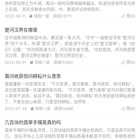
有所变化称之为中调，再过一段时间香味越来越淡，味道也会有所变化称
之后调。 其实多数香水的前、中、尾调并没有明显的...
2022-08-11
侃侃一谈
阅读(1577)
赞(
0
)


楚河汉界在哪里
在中国象棋的棋盘中间，横亘着一条大河，“河中”一般都会写有“楚河汉
界”四个大字。所谓“楚河汉界”，即是源于历史上的“楚汉相争”。据《史
记》记载：“鸿沟而西者为汉，鸿沟而东者为楚。”也就是说，鸿沟就是楚
河汉界。楚河汉界在哪里？ 楚河汉界是历史...
2022-08-01
侃侃一谈
阅读(1050)
赞(
0
)


莫问收获但问耕耘什么意思
曾国藩有一句至理名言：“不为圣贤，便为禽兽；莫问收获，但问耕耘”，
这也是曾国藩一生谨遵的座右铭。 “不为圣贤，便为禽兽”这句对我们普通
人来说不适用，姑且不谈。“莫问收获，但问耕耘”的大意就是你耕耘就好
了，不要去担心收获，只要坚持耕耘，自然有...
2022-07-30
侃侃一谈
阅读(1496)
赞(
0
)


几百块的翡翠手镯是真的吗
翡翠手镯的价格虽然贵，几百块钱的翡翠手镯也有真的，只是品质不好而
已。 现在市场上几百块钱的翡翠手镯品质基本都是不好的，有很明显的